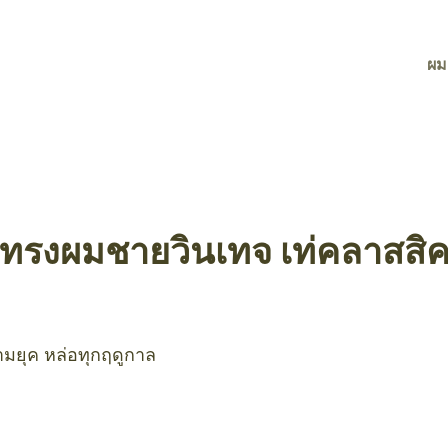
ผม
ยทรงผมชายวินเทจ เท่คลาสสิค
ามยุค หล่อทุกฤดูกาล