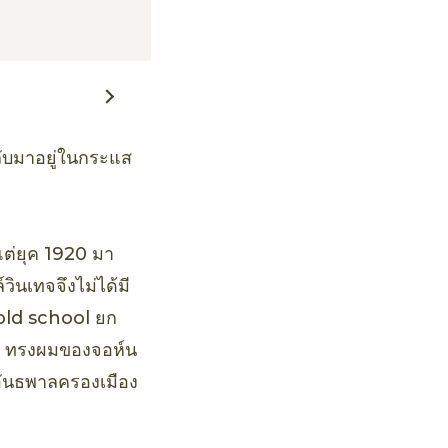
กลับมาอยู่ในกระแส
แต่ยุค 1920 มา
วินเทจจึงไม่ได้มี
 old school ยก
ีย์ ทรงผมของจอห์น
อันธพาลครองเมือง