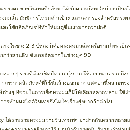
ผ่าน ทรงผมชายวินเทจที่กลับมาได้รับความนิยมใหม่ จะเป็นสไ
ทรงผมสั้น มักมีการไถผมด้านข้าง และเสาะร่องสำหรับทรงผม
และใช้ผลิตภัณฑ์ที่ทำให้ผมดูขึ้นเงามากกว่าปกติ
าแรงในช่วง 2-3 ปีหลัง ก็คือทรงผมมัลเล็ตหรือรากไทร เป็น
กว่าส่วนอื่น ซึ่งเคยฮิตมากในช่วงยุค 90
หลายๆ ทรงที่ต้องเซ็ตมีความยุ่งยาก ใช้เวลานาน รวมถึ
 เพราะผลิตภัณฑ์ที่ใช้นั้นล้างออกยาก แต่ตอนนี้หลายทรงก
ณฑ์ต่างๆ ที่ช่วยในการเซ็ตทรงผมก็มีให้เลือกหลากหลาย ใช้
การทำผมสไตล์วินเทจจึงไม่ใช่เรื่องยุ่งยากอีกต่อไป
y ได้รวบรวมทรงผมชายวินเทจเท่ๆ มาฝากกันหลากหลายแบบ 
และคงความคลาสสิคเอาไว้ แต่เข้ากับยุคสมัย รับรองว่าทำแล