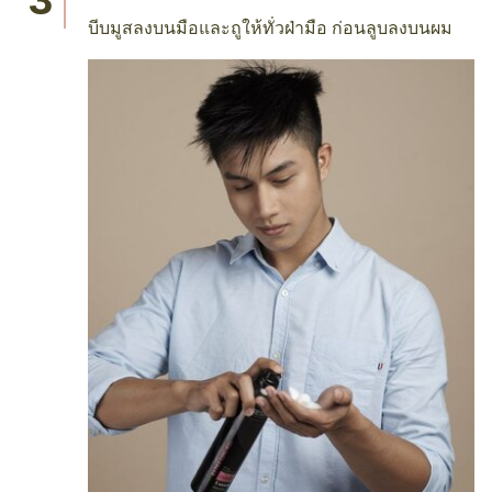
บีบมูสลงบนมือและถูให้ทั่วฝ่ามือ ก่อนลูบลงบนผม