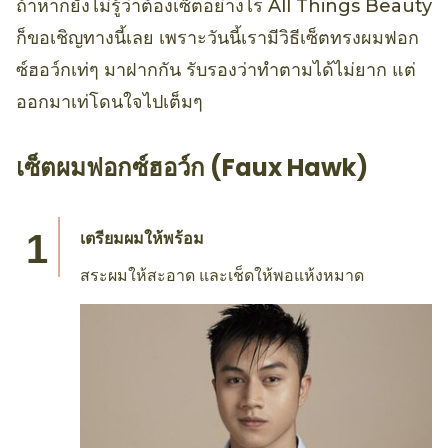
ถ้าหากยังไม่รู้ว่าต้องเซ็ตอย่างไร All Things Beauty
ก็ขอเชิญทางนี้เลย เพราะวันนี้เรามีวิธีเซ็ตทรงผมฟอก
ซ์ฮอว์กเท่ๆ มาฝากกัน รับรองว่าทำตามได้ไม่ยาก แต่
ออกมาเท่โดนใจไปเต็มๆ
เซ็ตผมฟอกซ์ฮอว์ก (Faux Hawk)
เตรียมผมให้พร้อม
สระผมให้สะอาด และเช็ดให้พอแห้งหมาด