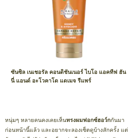
ซันซิล เนเชอรัล คอนดิชันเนอร์ ไบโอ แอคทีฟ ฮัน
นี่ แอนด์ อะโวคาโด แดเมจ รีแพร์
หนุ่มๆ หลายคนคงเคยเห็น
ทรงผมฟอกซ์ฮอว์ก
กันมา
ก่อนหน้านี้แล้ว และอยากจะลองเซ็ตดูบ้างสักครั้ง แต่