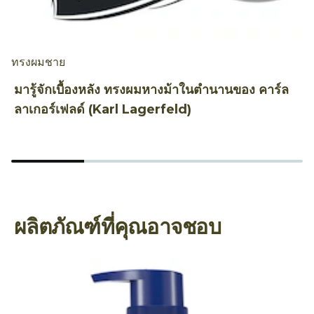
ทรงผมชาย
ท
มารู้จักเบื้องหลัง ทรงผมหางม้าในตำนานของ คาร์ล
ท
ลาเกอร์เฟลด์ (Karl Lagerfeld)
1
ผลิตภัณฑ์ที่คุณอาจชอบ