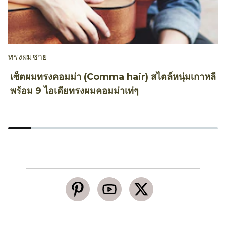
ทรงผมชาย
ท
เซ็ตผมทรงคอมม่า (Comma hair) สไตล์หนุ่มเกาหลี
1
พร้อม 9 ไอเดียทรงผมคอมม่าเท่ๆ
ผ