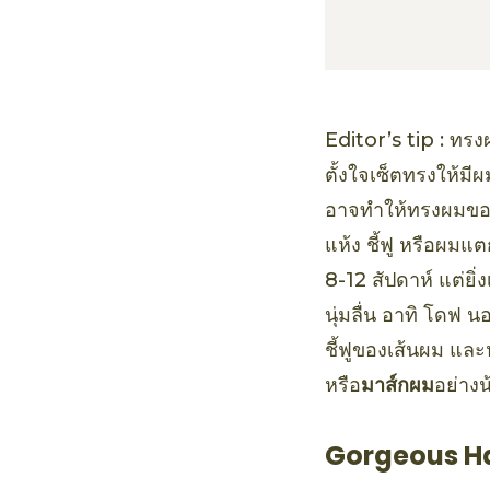
Editor’s tip : ทรง
ตั้งใจเซ็ตทรงให้มีผ
อาจทำให้ทรงผมของค
แห้ง ชี้ฟู หรือผม
8-12 สัปดาห์ แต่ยิ่
นุ่มลื่น อาทิ โดฟ 
ชี้ฟูของเส้นผม แ
หรือ
มาส์กผม
อย่างน
Gorgeous H