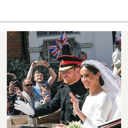
ook
mail