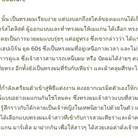
นั้น เป็นทรงผมเรียบง่าย แต่บ่งบอกถึงสไตล์ของเมแกนได้เป
ฮร์สไตลิสต์ ผู้ออกแบบและทำทรงผมให้เมแกน ได้เลือก ทร
 โดยเป็นการมวยผมแบบรุ่ยๆ แต่อยู่ทรง ซึ่งเขากล่าวว่า ได
เบิร์น ยุค 60s ซึ่งเป็นทรงผมที่อยู่เหนือกาลเวลา และไม่มี
อการดูแล ซึ่งเจ้าสาวสามารถเหน็บผม หรือ ปัดผมได้ง่ายๆ ตล
ยทรง อีกทั้งยังเป็นทรงผมที่รับกับเทียร่า และผ้าคลุมศีรษะได
นที่กำลังเตรียมตัวเข้าสู่พิธีแต่งงาน คงอยากเนรมิตตัวเองให้ก
แบบอย่างเมแกนกันใช่ไหมคะ ซึ่งทรงผมเจ้าสาวแบบที่สวมเ
ๆ รู้สึกราวกับได้กลายเป็นเจ้าหญิงในเทพนิยายไปด้วยในตัว แ
ด้เลือกแบบทรงผมเจ้าสาวที่เข้ากับการสวมเทียร่าและผ้าคล
น มาร์เคิล มาฝากกัน เพื่อให้สาวๆ ได้สวยเลอค่าดั่งเจ้า