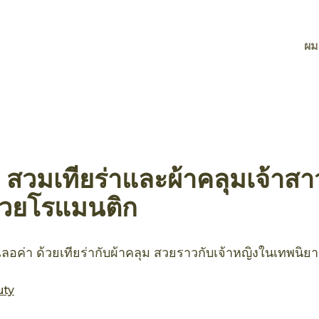
ผม
 สวมเทียร่าและผ้าคลุมเจ้าสาว
สวยโรแมนติก
อค่า ด้วยเทียร่ากับผ้าคลุม สวยราวกับเจ้าหญิงในเทพนิย
uty