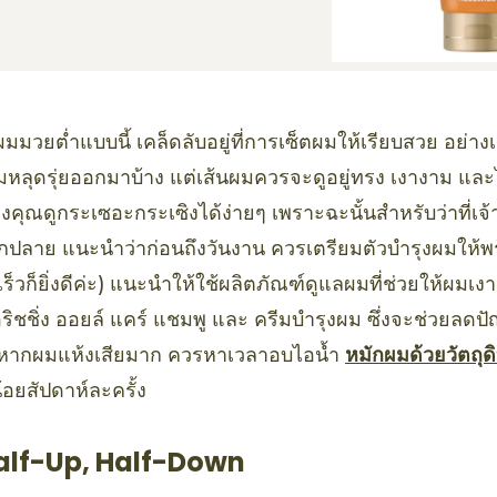
ผมมวยต่ำแบบนี้ เคล็ดลับอยู่ที่การเซ็ตผมให้เรียบสวย อย่า
มหลุดรุ่ยออกมาบ้าง แต่เส้นผมควรจะดูอยู่ทรง เงางาม และไม่ช
ุณดูกระเซอะกระเซิงได้ง่ายๆ เพราะฉะนั้นสำหรับว่าที่เจ
แตกปลาย แนะนำว่าก่อนถึงวันงาน ควรเตรียมตัวบำรุงผมให้พร
งเร็วก็ยิ่งดีค่ะ) แนะนำให้ใช้ผลิตภัณฑ์ดูแลผมที่ช่วยให้ผมเ
นอริชชิ่ง ออยล์ แคร์ แชมพู และ ครีมบำรุงผม ซึ่งจะช่วยล
ละหากผมแห้งเสียมาก ควรหาเวลาอบไอน้ำ
หมักผมด้วยวัตถุ
้อยสัปดาห์ละครั้ง
alf-Up, Half-Down