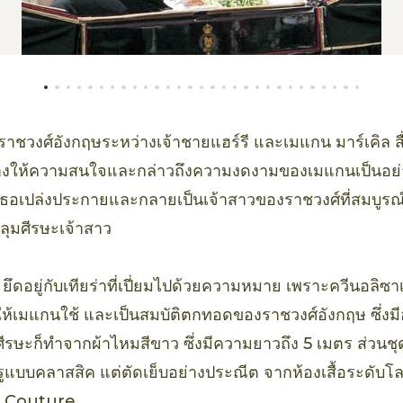
าชวงศ์อังกฤษระหว่างเจ้าชายแฮร์รี และเมแกน มาร์เคิล 
่างให้ความสนใจและกล่าวถึงความงดงามของเมแกนเป็นอย
้เธอเปล่งประกายและกลายเป็นเจ้าสาวของราชวงศ์ที่สมบูรณ์
ุมศีรษะเจ้าสาว
้ ยึดอยู่กับเทียร่าที่เปี่ยมไปด้วยความหมาย เพราะควีนอลิซ
ห้เมแกนใช้ และเป็นสมบัติตกทอดของราชวงศ์อังกฤษ ซึ่งมีอ
มศีรษะก็ทำจากผ้าไหมสีขาว ซึ่งมีความยาวถึง 5 เมตร ส่วนชุด
รูแบบคลาสสิค แต่ตัดเย็บอย่างประณีต จากห้องเสื้อระดับโ
 Couture