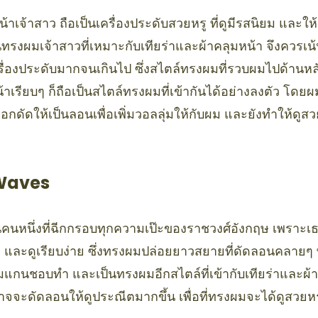
้าเจ้าสาว ถือเป็นเครื่องประดับสวยหรู ที่ดูมีรสนิยม และให้
ทรงผมเจ้าสาวที่เหมาะกับเทียร่าและผ้าคลุมหน้า จึงควรเน้นล
ื่องประดับมากจนเกินไป ซึ่งสไตล์ทรงผมที่รวบผมไปด้านหลัง 
าเรียบๆ ก็ถือเป็นสไตล์ทรงผมที่เข้ากันได้อย่างลงตัว โดยผม
กดัดให้เป็นลอนเพื่อเพิ่มวอลลุ่มให้กับผม และยังทำให้ดู
 Waves
็นคนหนึ่งที่ฉีกกรอบทุกความเป๊ะของราชวงศ์อังกฤษ เพราะ
 และดูเรียบง่าย ซึ่งทรงผมปล่อยยาวสยายที่ดัดลอนคลายๆ พ
ี่เมแกนชอบทำ และเป็นทรงผมอีกสไตล์ที่เข้ากับเทียร่าและผ้า
ๆ อาจจะดัดลอนให้ดูประณีตมากขึ้น เพื่อที่ทรงผมจะได้ดูสวย