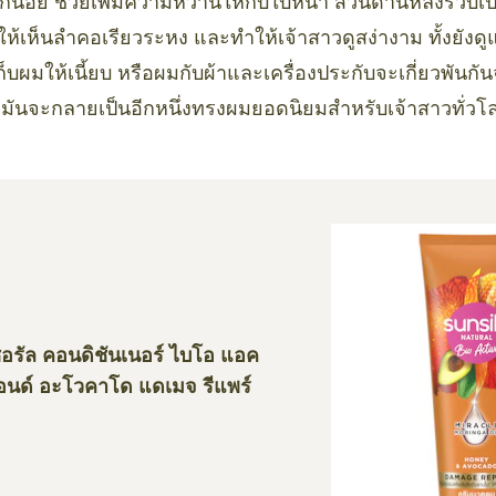
น้อย ช่วยเพิ่มความหวานให้กับใบหน้า ส่วนด้านหลังรวบเป็
ผยให้เห็นลำคอเรียวระหง และทำให้เจ้าสาวดูสง่างาม ทั้งยังด
ก็บผมให้เนี้ยบ หรือผมกับผ้าและเครื่องประกับจะเกี่ยวพันกั
มันจะกลายเป็นอีกหนึ่งทรงผมยอดนิยมสำหรับเจ้าสาวทั่วโลก
ชอรัล คอนดิชันเนอร์ ไบโอ แอค
 แอนด์ อะโวคาโด แดเมจ รีแพร์