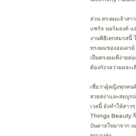
ส่วน ทรงผมเจ้าสาว 
แซร์จ นอร์มองต์ แ
งานพิธีเสกสมรสนี้
ทรงผมของออเดรย์ เฮป
เป็นทรงผมที่ง่ายต่
ต้องกังวลว่าผมจะเสี
เชื่อว่าผู้หญิงทุกค
สวยสง่าและสมบูรณ์
เวลนี้ ยังทำให้สาว
Things Beauty ก็ไ
บันดาลใจมาจาก เมแก
ตนเองค่ะ