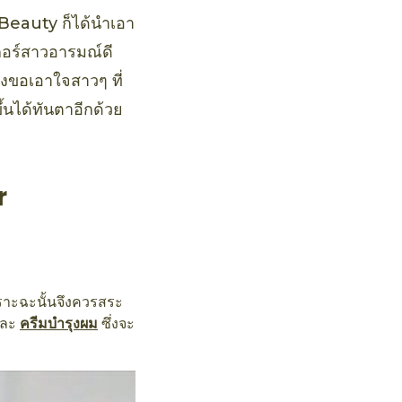
 Beauty ก็ได้นำเอา
กอร์สาวอารมณ์ดี
ังขอเอาใจสาวๆ ที่
นได้ทันตาอีกด้วย
r
ราะฉะนั้นจึงควรสระ
ละ
ครีมบำรุงผม
ซึ่งจะ