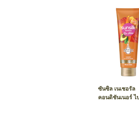
ซันซิล เนเชอรัล
คอนดิชันเนอร์ ไ
คทีฟ ฮันนี่ แอนด
คาโด แดเมจ รีแ