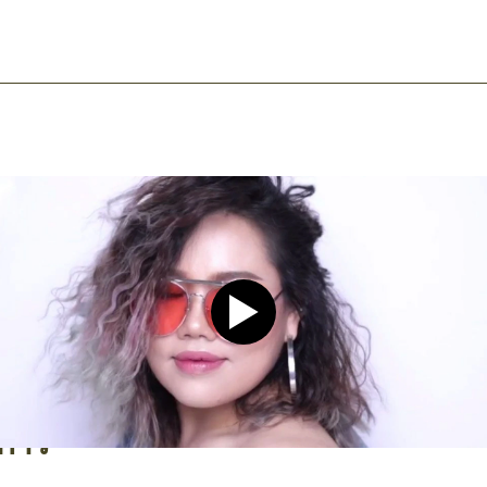
ook
mail
Play video CLEAR Men Dee
งการ