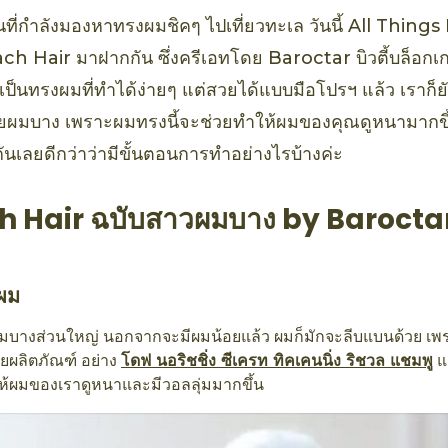
ี่กำลังมองหาทรงผมชิคๆ ไปเที่ยวทะเล วันนี้ All Things
ch Hair มาฝากกัน ซึ่งครีเอทโดย Baroctar บิวตี้บล็อกเ
็นทรงผมที่ทำได้ง่ายๆ แต่สวยได้แบบมือโปรฯ แล้ว เราก็ย
ผมบาง เพราะผมทรงนี้จะช่วยทำให้ผมของคุณดูหนามากขึ้
กันเลยดีกว่าว่ามีขั้นตอนการทำอย่างไรบ้างค่ะ
h Hair ฉบับสาวผมบาง by Barocta
ผม
มบางส่วนใหญ่ นอกจากจะมีผมน้อยแล้ว ผมก็มักจะลีบแบนด้วย เพ
ยผลิตภัณฑ์ อย่าง
โดฟ นอริชชิ่ง ซีเครท ทิคเคนนิ่ง ริชวล แชมพู
แ
ห้ผมของเราดูหนาและมีวอลลุ่มมากขึ้น