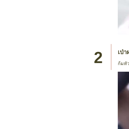
เป่า
ก้มหั