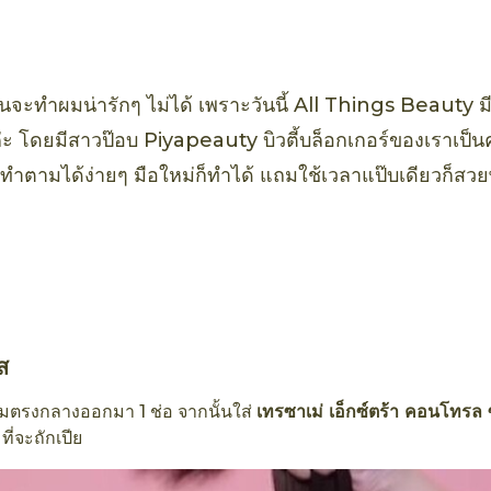
พร์
จะทำผมน่ารักๆ ไม่ได้ เพราะวันนี้ All Things Beauty มีว
ะ โดยมีสาวป๊อบ Piyapeauty บิวตี้บล็อกเกอร์ของเราเป็นค
ำตามได้ง่ายๆ มือใหม่ก็ทำได้ แถมใช้เวลาแป๊บเดียวก็ส
ูส
มตรงกลางออกมา 1 ช่อ จากนั้นใส่
เทรซาเม่ เอ็กซ์ตร้า คอนโทรล 
ี่จะถักเปีย