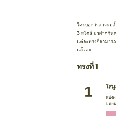
คาโด แดเมจ รีแ
ใครบอกว่าสาวผมสั้น
3 สไตล์ มาฝากกันค่
แต่ละทรงก็สามารถท
แล้วค่ะ
ทรงที่ 1
ใส่ม
แบ่งผ
บนผมท