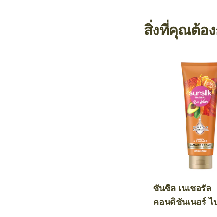
สิ่งที่คุณต้อ
ซันซิล เนเชอรัล
คอนดิชันเนอร์ ไ
คทีฟ ฮันนี่ แอนด