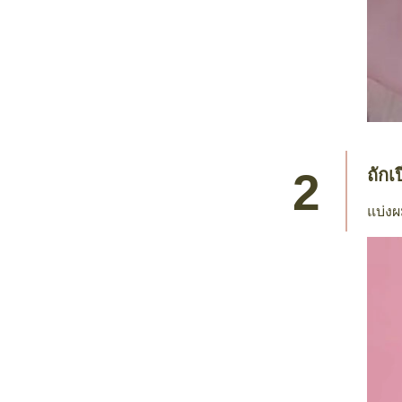
ถักเ
แบ่งผ