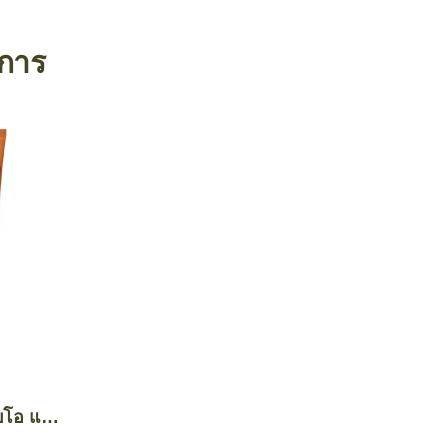
งการ
บโอ แอ
์ อะโว