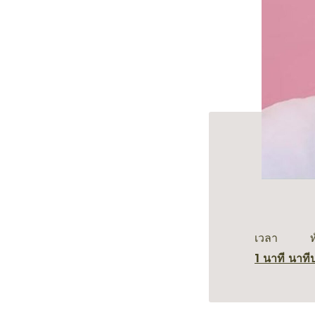
เวลา
1 นาที นาที