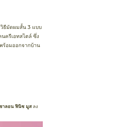
ิธีมัดผมสั้น 3 แบบ
นครีเอทสไตล์ ซึ่ง
วยพร้อมออกจากบ้าน
ซาลอน ฟินิช มูส
ลง