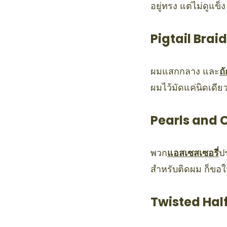
อยู่ทรง แต่ไม่ดูแข็
Pigtail Brai
ผมแสกกลาง และ
ถ
ผมไว้มัดแค่นิดเดีย
Pearls and 
พวก
แอสเซสเซอรี่
ปร
สำหรับติดผม ก็ขอให
Twisted Hal