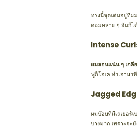
ทรงนี้จุดเด่นอยู่ที
ดอมหลาย ๆ อันก็ได
Intense Curl
ผมลอนแน่น ๆ เกลี
ฟูก็โอเค ทำเอานาท
Jagged Edg
ผมบ๊อบที่มีเลเยอร์
บางมาก เพราะจะยั