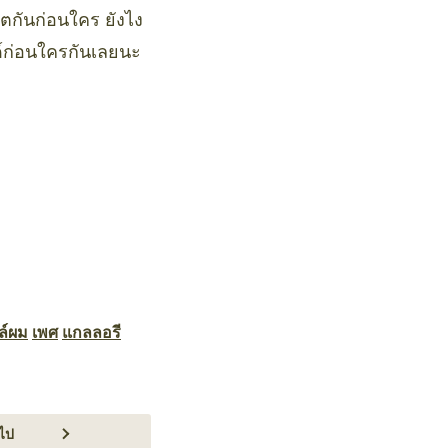
ดตกันก่อนใคร ยังไง
นด์ก่อนใครกันเลยนะ
ล์ผม
เพศ
แกลลอรี
ไป