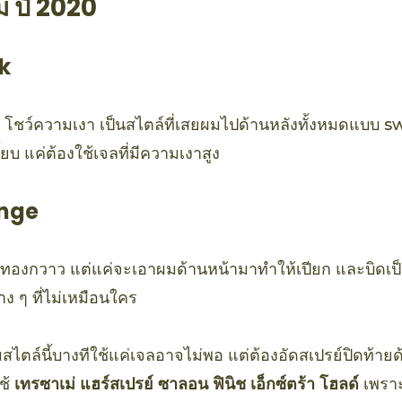
 ปี 2020
k
 โชว์ความเงา เป็นสไตล์ที่เสยผมไปด้านหลังทั้งหมดแบบ s
้ยบ แค่ต้องใช้เจลที่มีความเงาสูง
inge
งทองกวาว แต่แค่จะเอาผมด้านหน้ามาทำให้เปียก และบิดเป็
ง ๆ ที่ไม่เหมือนใคร
สไตล์นี้บางทีใช้แค่เจลอาจไม่พอ แต่ต้องอัดสเปรย์ปิดท้ายด้
ช้
เทรซาเม่ แฮร์สเปรย์ ซาลอน ฟินิช เอ็กซ์ตร้า โฮลด์
เพราะ