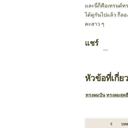
และนี่ก็คือเทรนด์ท
ได้ดูกันไปแล้ว ก็ล
คะสาว ๆ
แชร์
หัวข้อที่เกี่ย
ทรงผมบัน
ทรงผมสุดฮ
บทค