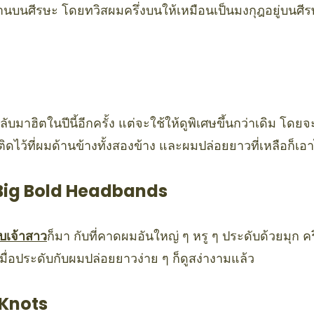
นบนศีรษะ โดยทวิสผมครึ่งบนให้เหมือนเป็นมงกุฎอยู่บนศีรษ
ลับมาฮิตในปีนี้อีกครั้ง แต่จะใช้ให้ดูพิเศษขึ้นกว่าเดิม โ
ติดไว้ที่ผมด้านข้างทั้งสองข้าง และผมปล่อยยาวที่เหลือก็เอา
Big Bold Headbands
บเจ้าสาว
ก็มา กับที่คาดผมอันใหญ่ ๆ หรู ๆ ประดับด้วยมุก ค
เมื่อประดับกับผมปล่อยยาวง่าย ๆ ก็ดูสง่างามแล้ว
 Knots