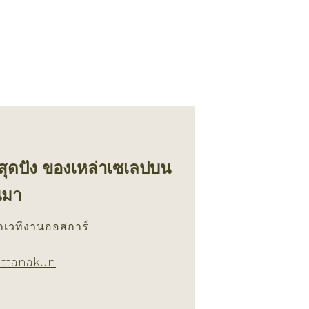
ุดปัง ของเหล่าเซเลปบน
นมา
เวทีงานออสการ์
เทรนด์ทรงผม
attanakun