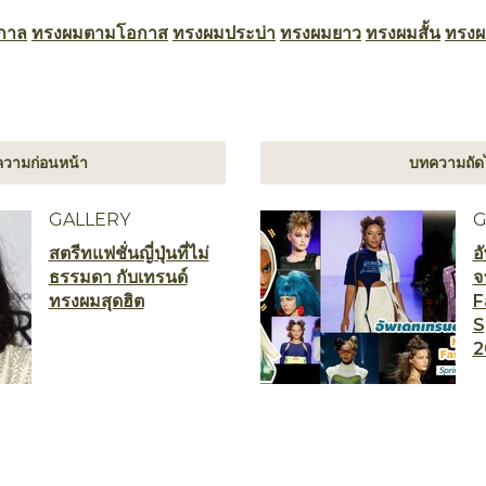
กาล
ทรงผมตามโอกาส
ทรงผมประบ่า
ทรงผมยาว
ทรงผมสั้น
ทรงผ
วามก่อนหน้า
บทความถัด
GALLERY
G
สตรีทแฟชั่นญี่ปุ่นที่ไม่
อ
ธรรมดา กับเทรนด์
จ
ทรงผมสุดฮิต
F
S
2