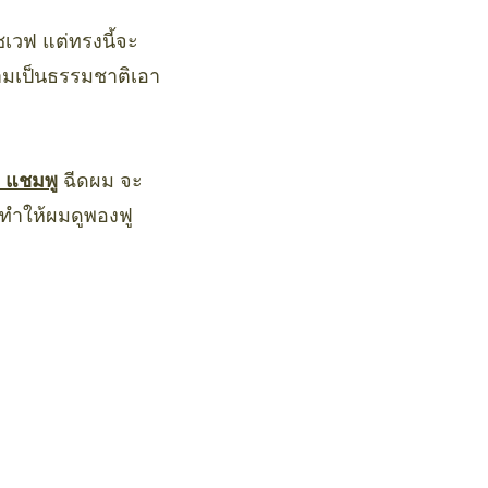
ชเวฟ แต่ทรงนี้จะ
ามเป็นธรรมชาติเอา
ย แชมพู
ฉีดผม จะ
ม ทำให้ผมดูพองฟู