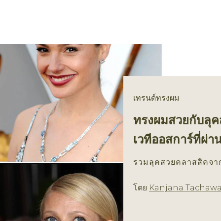
เทรนด์ทรงผม
ทรงผมสวยกับลุคส
เวทีออสการ์ที่ผ่า
รวมลุคสวยคลาสสิคจาก
โดย
Kanjana Tachaw