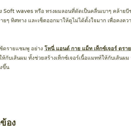
รง Soft waves หรือ ทรงผมลอนที่ดัดเป็นคลื่นเบาๆ คล้ายบี
ยๆ ทิศทาง และเซ็ตออกมาให้ดูไม่ได้ตั้งใจมาก เพื่อคงคว
ใช้ดรายแชมพู อย่าง
โทนี่ แอนด์ กาย แม็ท เท็กซ์เจอร์ ดรา
้กับเส้นผม ทั้งช่วยสร้างเท็กซ์เจอร์เนื้อแมทท์ให้กับเส้นผ
งขึ้น
วข้อง