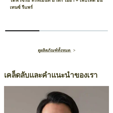
โดฟ เซรั่ม ทรีทเม้นท์ มาส์ก ไฮยา + เพปไทด์ อิน
เทนซ์ รีแพร์
ดูผลิตภัณฑ์ทั้งหมด
เคล็ดลับและคำแนะนำของเรา