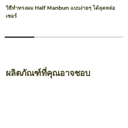
วิธีทำทรงผม Half Manbun แบบง่ายๆ ได้ลุคหล่อ
เ
เซอร์
พ
ผลิตภัณฑ์ที่คุณอาจชอบ