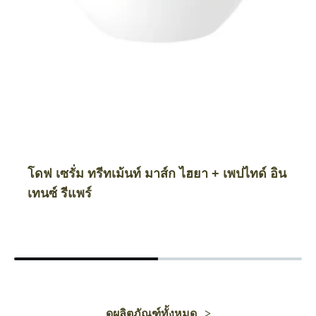
โดฟ เซรั่ม ทรีทเม้นท์ มาส์ก ไฮยา + เพปไทด์ อิน
เทนซ์ รีแพร์
ดูผลิตภัณฑ์ทั้งหมด