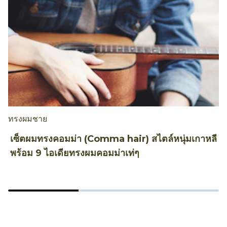
ทรงผมชาย
ท
เซ็ตผมทรงคอมม่า (Comma hair) สไตล์หนุ่มเกาหลี
ว
พร้อม 9 ไอเดียทรงผมคอมม่าเท่ๆ
เ