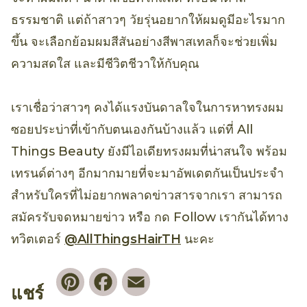
ธรรมชาติ แต่ถ้าสาวๆ วัยรุ่นอยากให้ผมดูมีอะไรมาก
ขึ้น จะเลือกย้อมผมสีสันอย่างสีพาสเทลก็จะช่วยเพิ่ม
ความสดใส และมีชีวิตชีวาให้กับคุณ
เราเชื่อว่าสาวๆ คงได้แรงบันดาลใจในการหาทรงผม
ซอยประบ่าที่เข้ากับตนเองกันบ้างแล้ว แต่ที่ All
Things Beauty ยังมีไอเดียทรงผมที่น่าสนใจ พร้อม
เทรนด์ต่างๆ อีกมากมายที่จะมาอัพเดตกันเป็นประจำ
สำหรับใครที่ไม่อยากพลาดข่าวสารจากเรา สามารถ
สมัครรับจดหมายข่าว หรือ กด Follow เรากันได้ทาง
ทวิตเตอร์
@AllThingsHairTH
นะคะ
Pinterest
Facebook
Email
แชร์