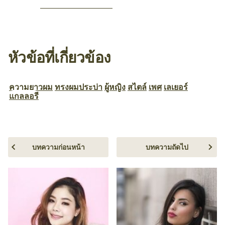
หัวข้อที่เกี่ยวข้อง
ความยาวผม
ทรงผมประบ่า
ผู้หญิง
สไตล์
เพศ
เลเยอร์
แกลลอรี
บทความก่อนหน้า
บทความถัดไป