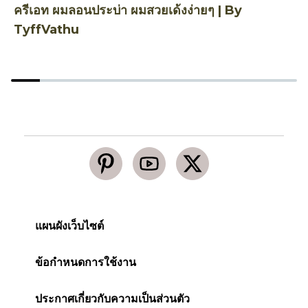
ครีเอท ผมลอนประบ่า ผมสวยเด้งง่ายๆ | By
4
TyffVathu
ป
แผนผังเว็บไซต์
ข้อกำหนดการใช้งาน
ประกาศเกี่ยวกับความเป็นส่วนตัว