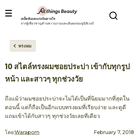
เคล็ดลับและแรงบันดาลใจ
จากผู้เชี่ยวชาญด้านความงามและเส้นผมของยูนิลีเวอร์
ทรงผม
10 สไตล์ทรงผมซอยประบ่า เข้ากับทุกรูป
หน้า และสาวๆ ทุกช่วงวัย
ถึงแม้ว่าผมซอยประบ่าจะไม่ได้เป็นที่นิยมมากที่สุดใน
ตอนนี้ แต่ก็ถือเป็นอีกแบบทรงผมที่เรียบง่าย และดูดี
แถมเข้าได้กับสาวๆ ทุกช่วงวัยเลยทีเดียว
โดย:
Waraporn
February 7, 2018