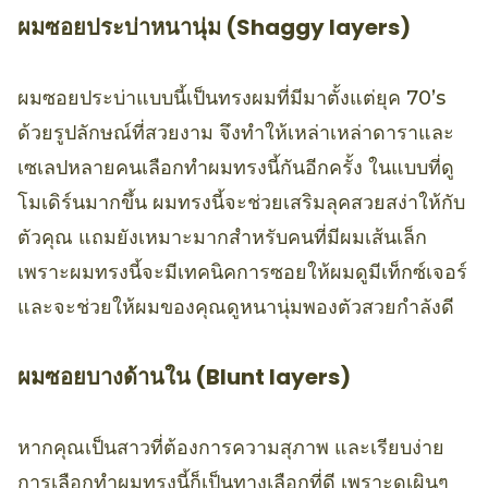
ผมซอยประบ่าหนานุ่ม (Shaggy layers)
ผมซอยประบ่าแบบนี้เป็นทรงผมที่มีมาตั้งแต่ยุค 70’s
ด้วยรูปลักษณ์ที่สวยงาม จึงทำให้เหล่าเหล่าดาราและ
เซเลปหลายคนเลือกทำผมทรงนี้กันอีกครั้ง ในแบบที่ดู
โมเดิร์นมากขึ้น ผมทรงนี้จะช่วยเสริมลุคสวยสง่าให้กับ
ตัวคุณ แถมยังเหมาะมากสำหรับคนที่มีผมเส้นเล็ก
เพราะผมทรงนี้จะมีเทคนิคการซอยให้ผมดูมีเท็กซ์เจอร์
และจะช่วยให้ผมของคุณดูหนานุ่มพองตัวสวยกำลังดี
ผมซอยบางด้านใน (Blunt layers)
หากคุณเป็นสาวที่ต้องการความสุภาพ และเรียบง่าย
การเลือกทำผมทรงนี้ก็เป็นทางเลือกที่ดี เพราะดูเผินๆ