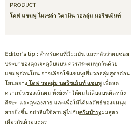
PRODUCT
โดฟ แชมพู ไมเซล่า วิตามิน วอลลุ่ม นอริชเม้นท์
Editor’s tip : สำหรับคนที่มีผมมัน และกลัวว่าผมซอย
ประบ่าของคุณจะดูลีบแบน ควรสระผมทุกวันด้วย
แชมพูอ่อนโยน อาจเลือกใช้แชมพูเพิ่มวอลลุ่มสูตรอ่อน
โยนอย่าง
โดฟ วอลลุ่ม นอริชเม้นท์ แชมพู
เพื่อลด
ความมันของเส้นผม ทั้งยังทำให้ผมไม่ลีบแบนติดหนัง
ศีรษะ และดูพองสวย และเพื่อให้ได้ผลลัพธ์ของผมนุ่ม
สวยยิ่งขึ้น อย่าลืมใช้ควบคู่ไปกับ
ครีมบำรุง
ผมสูตร
เดียวกันด้วยนะคะ