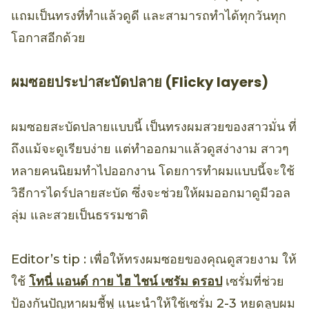
แถมเป็นทรงที่ทำแล้วดูดี และสามารถทำได้ทุกวันทุก
โอกาสอีกด้วย
ผมซอยประบ่าสะบัดปลาย (Flicky layers)
ผมซอยสะบัดปลายแบบนี้ เป็นทรงผมสวยของสาวมั่น ที่
ถึงแม้จะดูเรียบง่าย แต่ทำออกมาแล้วดูสง่างาม สาวๆ
หลายคนนิยมทำไปออกงาน โดยการทำผมแบบนี้จะใช้
วิธีการไดร์ปลายสะบัด ซึ่งจะช่วยให้ผมออกมาดูมีวอล
ลุ่ม และสวยเป็นธรรมชาติ
Editor’s tip : เพื่อให้ทรงผมซอยของคุณดูสวยงาม ให้
ใช้
โทนี่ แอนด์ กาย ไฮ ไชน์ เซรัม ดรอป
เซรั่มที่ช่วย
ป้องกันปัญหาผมชี้ฟู แนะนำให้ใช้เซรั่ม 2-3 หยดลูบผม