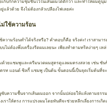
ยเก็บกักความชุ่มชื้นไว้ในเส้นผมได้ดีกว่า และทำให้ผมดูนุ่
้อยู่แล้วด้วย จึงไม่ต้องกลัวเปลืองไฟเลยค่ะ
่ใช้ความร้อน
ความร้อนทำได้จริงหรือ? คำตอบก็คือ จริงค่ะ! เราสามา
 แบบไม่ต้องพึ่งเครื่องรีดผมเลยนะ เพียงทำตามทริคง่ายๆ เหล่า
ผมด้วยแชมพูและครีมนวดผมสูตรดูแลผมตรงสลวย เช่น ซันซ
ท แอนด์ ซิลกี้ แชมพู เป็นต้น ขั้นตอนนี้เป็นจุดเริ่มต้นที่
นูซับความชื้นจากเส้นผมออก จากนั้นปล่อยให้แห้งตามธรรมช
งเราให้ตรง การแปรงผมโดยทันทีจะช่วยหลีกเลี่ยงการเกิด