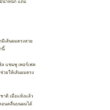
มมีน้ำหนัก แถม
รถมีเส้นผมตรงสวย
นี้
ิล แชมพู เพอร์เฟค
จะช่วยให้เส้นผมตรง
าติ เมื่อแห้งแล้ว
ลอนคลื่นบนผมได้