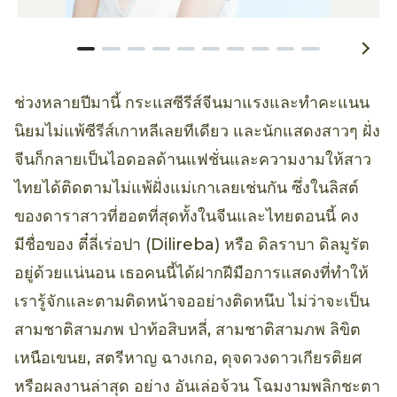
ช่วงหลายปีมานี้ กระแสซีรีส์จีนมาแรงและทำคะแนน
นิยมไม่แพ้ซีรีส์เกาหลีเลยทีเดียว และนักแสดงสาวๆ ฝั่ง
จีนก็กลายเป็นไอดอลด้านแฟชั่นและความงามให้สาว
ไทยได้ติดตามไม่แพ้ฝั่งแม่เกาเลยเช่นกัน ซึ่งในลิสต์
ของดาราสาวที่ฮอตที่สุดทั้งในจีนและไทยตอนนี้ คง
มีชื่อของ ตี๋ลี่เร่อปา (Dilireba) หรือ ดิลราบา ดิลมูรัต
อยู่ด้วยแน่นอน เธอคนนี้ได้ฝากฝีมือการแสดงที่ทำให้
เรารู้จักและตามติดหน้าจออย่างติดหนึบ ไม่ว่าจะเป็น
สามชาติสามภพ ป่าท้อสิบหลี่, สามชาติสามภพ ลิขิต
เหนือเขนย, สตรีหาญ ฉางเกอ, ดุจดวงดาวเกียรติยศ
หรือผลงานล่าสุด อย่าง อันเล่อจ้วน โฉมงามพลิกชะตา