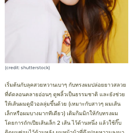
(credit: shutterstock)
เริ่มต้นกับลุคสวยหวานเบาๆ กับทรงผมปล่อยยาวสลวย
ที่ดัดลอนคลายอ่อนๆ ดูพลิ้วเป็นธรรมชาติ และยังช่วย
ให้เส้นผมดูมีวอลลุ่มขึ้นด้วย (เหมาะกับสาวๆ ผมเส้น
เล็กหรือผมบางมากทีเดียว) เติมกิมมิกให้กับทรงผม
โดยการถักเปียเส้นเล็ก 2 เส้น ไว้ด้านหนึ่ง แล้วใช้กิ๊บ
ติดผมซ่อนไว้ด้านหลัง ผมหน้าม้าที่ดึงปอยหวานลงมา