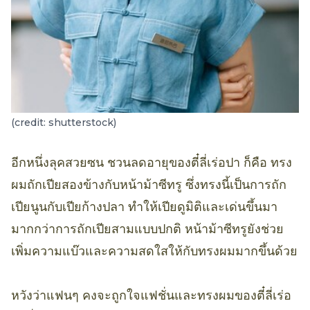
(credit: shutterstock)
อีกหนึ่งลุคสวยซน ชวนลดอายุของตี๋ลี่เร่อปา ก็คือ ทรง
ผมถักเปียสองข้างกับหน้าม้าซีทรู ซึ่งทรงนี้เป็นการถัก
เปียนูนกับเปียก้างปลา ทำให้เปียดูมิติและเด่นขึ้นมา
มากกว่าการถักเปียสามแบบปกติ หน้าม้าซีทรูยังช่วย
เพิ่มความแบ๊วและความสดใสให้กับทรงผมมากขึ้นด้วย
หวังว่าแฟนๆ คงจะถูกใจแฟชั่นและทรงผมของตี๋ลี่เร่อ