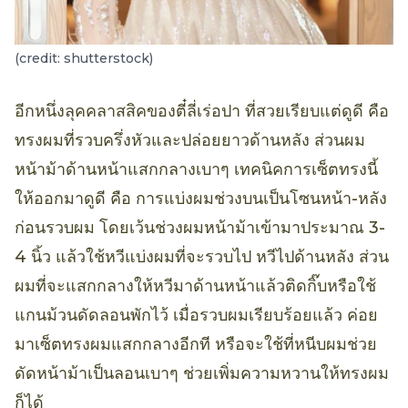
(credit: shutterstock)
อีกหนึ่งลุคคลาสสิคของตี๋ลี่เร่อปา ที่สวยเรียบแต่ดูดี คือ
ทรงผมที่รวบครึ่งหัวและปล่อยยาวด้านหลัง ส่วนผม
หน้าม้าด้านหน้าแสกกลางเบาๆ เทคนิคการเซ็ตทรงนี้
ให้ออกมาดูดี คือ การแบ่งผมช่วงบนเป็นโซนหน้า-หลัง
ก่อนรวบผม โดยเว้นช่วงผมหน้าม้าเข้ามาประมาณ 3-
4 นิ้ว แล้วใช้หวีแบ่งผมที่จะรวบไป หวีไปด้านหลัง ส่วน
ผมที่จะแสกกลางให้หวีมาด้านหน้าแล้วติดกิ๊บหรือใช้
แกนม้วนดัดลอนพักไว้ เมื่อรวบผมเรียบร้อยแล้ว ค่อย
มาเซ็ตทรงผมแสกกลางอีกที หรือจะใช้ที่หนีบผมช่วย
ดัดหน้าม้าเป็นลอนเบาๆ ช่วยเพิ่มความหวานให้ทรงผม
ก็ได้