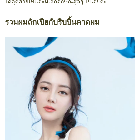
ได้ลุคสวยเท่และมีเอกลักษณ์สุดๆ ไปเลยค่ะ
รวมผมถักเปียกับริบบิ้นคาดผม