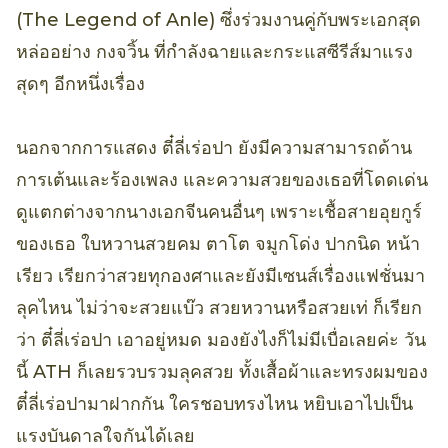
(The Legend of Anle) ซึ่งร่วมงานคู่กับพระเอกสุด
หล่ออย่าง กงจวิ้น ที่กำลังฉายและกระแสซีรีส์มาแรง
สุดๆ อีกหนึ่งเรื่อง
นอกจากการแสดง ตี๋ลี่เร่อปา ยังมีความสามารถด้าน
การเต้นและร้องเพลง และความสวยของเธอที่โดดเด่น
ดูแตกต่างจากนางเอกจีนคนอื่นๆ เพราะเชื้อสายอุยกูร์
ของเธอ ใบหวานสวยคม ตาโต จมูกโด่ง ปากนิด หน้า
เรียว เรียกว่าสวยทุกองศาและยังมีเซนส์เรื่องแฟชั่นมา
ลุคไหน ไม่ว่าจะสวยแบ๊ว สวยหวานหรือสวยเท่ ก็เรียก
ว่า ตี๋ลี่เร่อปา เอาอยู่หมด มองยังไงก็ไม่มีเบื่อเลยค่ะ วัน
นี้ ATH ก็เลยรวบรวมลุคสวย ทั้งเสื้อผ้าและทรงผมของ
ตี๋ลี่เร่อปามาฝากกัน ใครชอบทรงไหน หยิบเอาไปเป็น
แรงบันดาลใจกันได้เลย