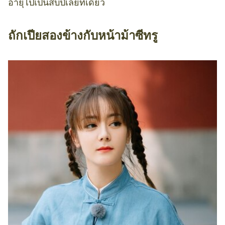
อายุไปเป็นสิบปีเลยทีเดียว
ถักเปียสองข้างกับหน้าม้าซีทรู