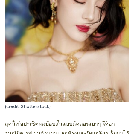
(credit: Shutterstock)
ลุคนี้เร่อปาเซ็ตผมบ๊อบสั้นแบบดัดลอนเบาๆ ให้อา
รมณ์บีชเวฟ ผมด้านผมแสกข้างและบิดเกลียวเก็บผมไว้