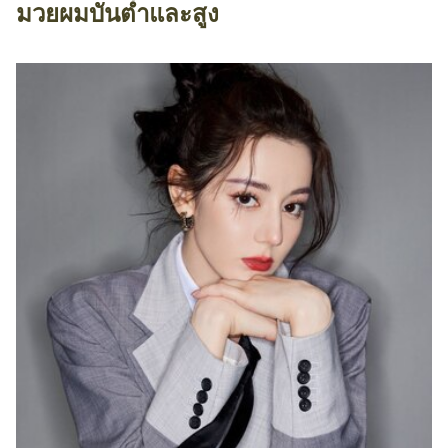
มวยผมบันต่ำและสูง