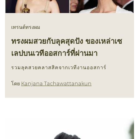
เทรนด์ทรงผม
ทรงผมสวยกับลุคสุดปัง ของเหล่าเซ
เลปบนเวทีออสการ์ที่ผ่านมา
รวมลุคสวยคลาสสิคจากเวทีงานออสการ์
เทรนด์ทรงผม
โดย
Kanjana Tachawattanakun
b