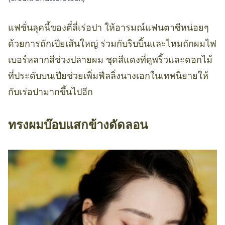
แฟชั่นลุคนี้ของตี๋ลี่เร่อปา ให้อารมณ์แฟนตาซีหน่อยๆ
ด้วยการถักเปียเส้นใหญ่ ร่วมกับริบบิ้นและไหมถักผมไฟ
เบอร์หลากสีช่วงปลายผม ชุดสีแดงที่ดูพริ้วและดอกไม้
ที่ประดับบนเปียช่วยเพิ่มฟีลลิ่งนางเอกในเทพนิยายให้
กับเร่อปามากขึ้นไปอีก
ทรงผมบ๊อบแสกข้างดัดลอน