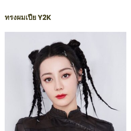
ทรงผมเปีย Y2K