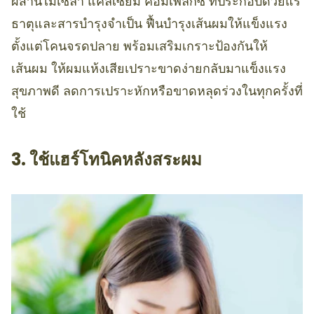
ผสานไมเซล่า แคลเซียม คอมเพล็กซ์ ที่ประกอบด้วยแร่
ธาตุและสารบำรุงจำเป็น ฟื้นบำรุงเส้นผมให้แข็งแรง
ตั้งแต่โคนจรดปลาย พร้อมเสริมเกราะป้องกันให้
เส้นผม ให้ผมแห้งเสียเปราะขาดง่ายกลับมาแข็งแรง
สุขภาพดี ลดการเปราะหักหรือขาดหลุดร่วงในทุกครั้งที่
ใช้
3. ใช้แฮร์โทนิคหลังสระผม