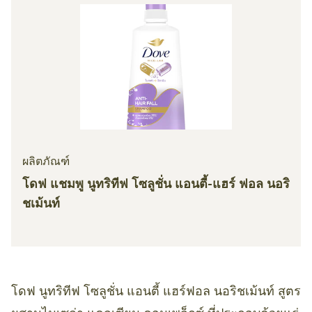
ผลิตภัณฑ์
โดฟ แชมพู นูทริทีฟ โซลูชั่น แอนตี้-แฮร์ ฟอล นอริ
ชเม้นท์
โดฟ นูทริทีฟ โซลูชั่น แอนตี้ แฮร์ฟอล นอริชเม้นท์ สูตร