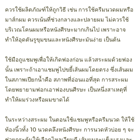
ควรใช้ผลิตภัณฑ์ให้ถูกวิธี เช่น การใช้ครีมนวดผมหรือ
มาส์กผม ควรเน้นที่ช่วงกลางและปลายผม ไม่ควรใช้
บริเวณโคนผมหรือหนังศีรษะมากเกินไป เพราะอาจ
ทำให้อุดตันรูขุมขนและหนังศีรษะมันง่าย เป็นต้น
ใช้มือถูแชมพูเพื่อให้เกิดฟองก่อน แล้วสระผมด้วยฟอง
นั้น เพราะถ้าเอาแชมพูไปขยี้เส้นผมโดยตรง ซึ่งเส้นผม
ในสภาพเปียกน้ำคือ สภาพที่อ่อนแอที่สุด การสระผม
โดยพยายามฟอกเอาฟองบนศีรษะ เป็นหนึ่งสาเหตุที่
ทำให้ผมร่วงหรือผมขาดได้
ในระหว่างสระผม ในตอนใช้แชมพูหรือครีมนวด ให้ใช้
ท้องนิ้วทั้ง 10 นวดคลึงหนังศีรษะ การนวดหัวบ่อย ๆ จะ
ช่วยกระตุ้นให้เลือดไหลเวียนดี เส้นผมจะแข็งแรงและ